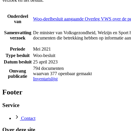
verzoek en het besluit:
Onderdeel
Woo-deelbesluit aangaande Overleg VWS over de p
van
Samenvatting
De minister van Volksgezondheid, Welzijn en Sport h
verzoek
documenten die betrekking hebben op informatie a
Periode
Mei 2021
Type besluit
Woo-besluit
Datum besluit
25 april 2023
794 documenten
Omvang
waarvan 377 openbaar gemaakt
publicatie
Inventarislijst
Footer
Service
Contact
Over deze site