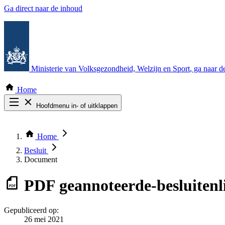
Ga direct naar de inhoud
Ministerie van Volksgezondheid, Welzijn en Sport
, ga naar 
Home
Hoofdmenu in- of uitklappen
Zoek door alle publicaties
Thema COVID-19
Home
Bekijk per bestuursorgaan
Besluit
Document
PDF
geannoteerde-besluitenl
Gepubliceerd op:
26 mei 2021