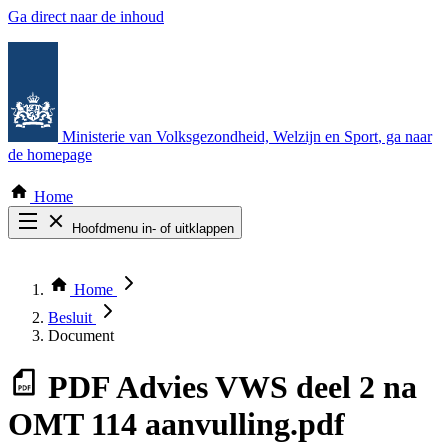
Ga direct naar de inhoud
Ministerie van Volksgezondheid, Welzijn en Sport
, ga naar
de homepage
Home
Hoofdmenu in- of uitklappen
Zoek door alle publicaties
Thema COVID-19
Home
Bekijk per bestuursorgaan
Besluit
Document
PDF
Advies VWS deel 2 na
OMT 114 aanvulling.pdf