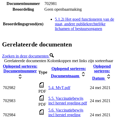
Documentnummer
702981
Beoordeling
Geen openbaarmaking
5.1.2i Het goed functioneren van de
Beoordelingsgrond(en)
staat, andere publiekrechtelijke
lichamen of bestuursorganen
Gerelateerde documenten
Zoeken in deze documenten
Gerelateerde documenten
Kolomkoppen met links zijn sorteerbaar
Oplopend sorteren:
Oplopend
Oplopend sorteren:
Documentnummer
sorteren:
Type
Documentnaam
Datum
702982
5.4. MvT.pdf
24 mei 2021
PDF
5.5. Vaccinatiebewijs
702983
24 mei 2021
incl herstel regeling.pdf
PDF
5.6. Vaccinatiebewijs
702984
incl herstel regeling
24 mei 2021