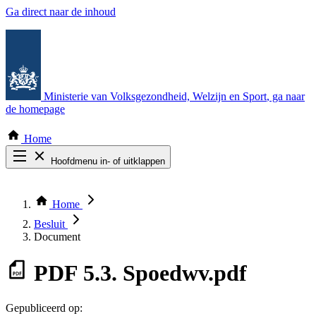
Ga direct naar de inhoud
Ministerie van Volksgezondheid, Welzijn en Sport
, ga naar
de homepage
Home
Hoofdmenu in- of uitklappen
Zoek door alle publicaties
Thema COVID-19
Home
Bekijk per bestuursorgaan
Besluit
Document
PDF
5.3. Spoedwv.pdf
Gepubliceerd op: