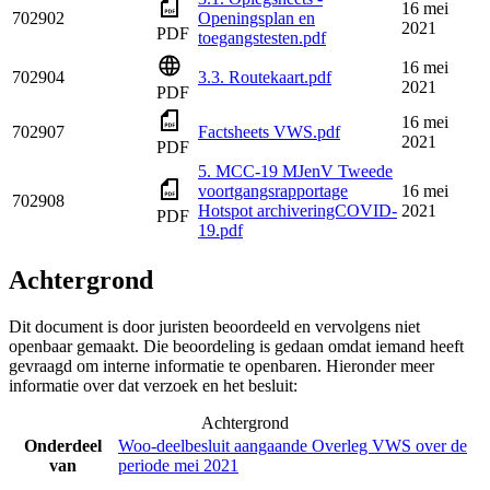
16 mei
702902
Openingsplan en
2021
PDF
toegangstesten.pdf
16 mei
702904
3.3. Routekaart.pdf
2021
PDF
16 mei
702907
Factsheets VWS.pdf
2021
PDF
5. MCC-19 MJenV Tweede
voortgangsrapportage
16 mei
702908
Hotspot archiveringCOVID-
2021
PDF
19.pdf
Achtergrond
Dit document is door juristen beoordeeld en vervolgens niet
openbaar gemaakt. Die beoordeling is gedaan omdat iemand heeft
gevraagd om interne informatie te openbaren. Hieronder meer
informatie over dat verzoek en het besluit:
Achtergrond
Onderdeel
Woo-deelbesluit aangaande Overleg VWS over de
van
periode mei 2021