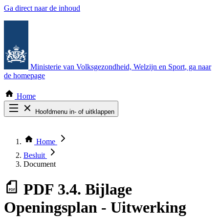
Ga direct naar de inhoud
Ministerie van Volksgezondheid, Welzijn en Sport
, ga naar
de homepage
Home
Hoofdmenu in- of uitklappen
Zoek door alle publicaties
Thema COVID-19
Home
Bekijk per bestuursorgaan
Besluit
Document
PDF
3.4. Bijlage
Openingsplan - Uitwerking