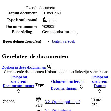
Over dit document
Datum document
16 mei 2021
Type bronbestand
PDF
Documentnummer
702905
Beoordeling
Geen openbaarmaking
Beoordelingsgrond(en)
buiten verzoek
Gerelateerde documenten
Zoeken in deze documenten
Gerelateerde documenten
Kolomkoppen met links zijn sorteerbaar
Oplopend
Oplopend
sorteren:
Oplopend sorteren:
sorteren:
Type
Documentnummer
Datum
Documentnaam
15 mei
702903
3.2. Openingsplan.pdf
2021
PDF
3.1. Oplegsheets -