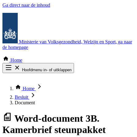
Ga direct naar de inhoud
Ministerie van Volksgezondheid, Welzijn en Sport
, ga naar
de homepage
Home
Hoofdmenu in- of uitklappen
Zoek door alle publicaties
Thema COVID-19
Home
Bekijk per bestuursorgaan
Besluit
Document
Word-document
3B.
Kamerbrief steunpakket