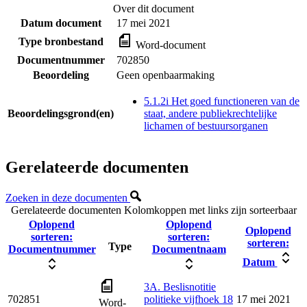
Over dit document
Datum document
17 mei 2021
Type bronbestand
Word-document
Documentnummer
702850
Beoordeling
Geen openbaarmaking
5.1.2i Het goed functioneren van de
Beoordelingsgrond(en)
staat, andere publiekrechtelijke
lichamen of bestuursorganen
Gerelateerde documenten
Zoeken in deze documenten
Gerelateerde documenten
Kolomkoppen met links zijn sorteerbaar
Oplopend
Oplopend
Oplopend
sorteren:
sorteren:
sorteren:
Type
Documentnummer
Documentnaam
Datum
3A. Beslisnotitie
702851
politieke vijfhoek 18
17 mei 2021
Word-