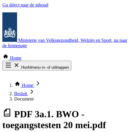
Ga direct naar de inhoud
Ministerie van Volksgezondheid, Welzijn en Sport
, ga naar
de homepage
Home
Hoofdmenu in- of uitklappen
Zoek door alle publicaties
Thema COVID-19
Home
Bekijk per bestuursorgaan
Besluit
Document
PDF
3a.1. BWO -
toegangstesten 20 mei.pdf