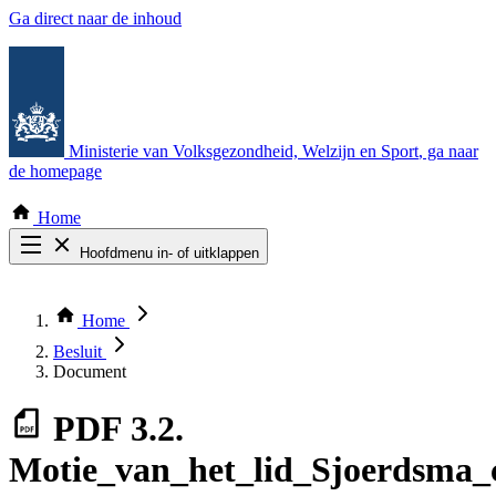
Ga direct naar de inhoud
Ministerie van Volksgezondheid, Welzijn en Sport
, ga naar
de homepage
Home
Hoofdmenu in- of uitklappen
Zoek door alle publicaties
Thema COVID-19
Home
Bekijk per bestuursorgaan
Besluit
Document
PDF
3.2.
Motie_van_het_lid_Sjoerdsma_c