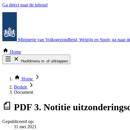
Ga direct naar de inhoud
Ministerie van Volksgezondheid, Welzijn en Sport
, ga naar 
Home
Hoofdmenu in- of uitklappen
Zoek door alle publicaties
Thema COVID-19
Home
Bekijk per bestuursorgaan
Besluit
Document
PDF
3. Notitie uitzondering
Gepubliceerd op:
11 mei 2021