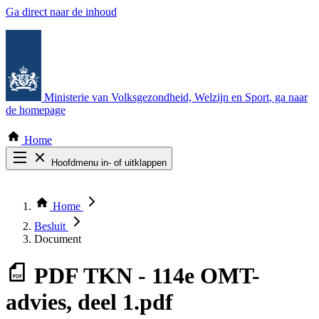
Ga direct naar de inhoud
Ministerie van Volksgezondheid, Welzijn en Sport
, ga naar
de homepage
Home
Hoofdmenu in- of uitklappen
Zoek door alle publicaties
Thema COVID-19
Home
Bekijk per bestuursorgaan
Besluit
Document
PDF
TKN - 114e OMT-
advies, deel 1.pdf