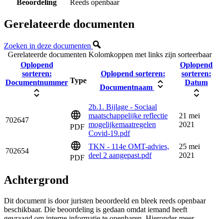
Beoordeling
Reeds openbaar
Gerelateerde documenten
Zoeken in deze documenten
Gerelateerde documenten
Kolomkoppen met links zijn sorteerbaar
Oplopend
Oplopend
sorteren:
Oplopend sorteren:
sorteren:
Type
Documentnummer
Datum
Documentnaam
2b.1. Bijlage - Sociaal
maatschappelijke reflectie
21 mei
702647
mogelijkemaatregelen
2021
PDF
Covid-19.pdf
TKN - 114e OMT-advies,
25 mei
702654
deel 2 aangepast.pdf
2021
PDF
Achtergrond
Dit document is door juristen beoordeeld en bleek reeds openbaar
beschikbaar. Die beoordeling is gedaan omdat iemand heeft
gevraagd om interne informatie te openbaren. Hieronder meer