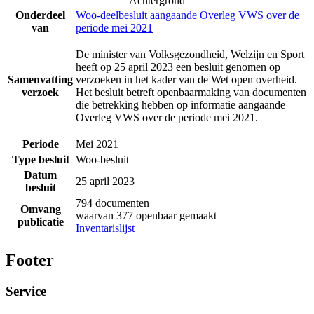
Achtergrond
Onderdeel
Woo-deelbesluit aangaande Overleg VWS over de
van
periode mei 2021
De minister van Volksgezondheid, Welzijn en Sport
heeft op 25 april 2023 een besluit genomen op
Samenvatting
verzoeken in het kader van de Wet open overheid.
verzoek
Het besluit betreft openbaarmaking van documenten
die betrekking hebben op informatie aangaande
Overleg VWS over de periode mei 2021.
Periode
Mei 2021
Type besluit
Woo-besluit
Datum
25 april 2023
besluit
794 documenten
Omvang
waarvan 377 openbaar gemaakt
publicatie
Inventarislijst
Footer
Service