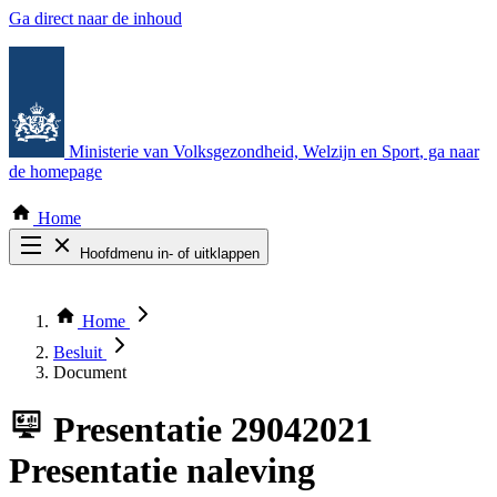
Ga direct naar de inhoud
Ministerie van Volksgezondheid, Welzijn en Sport
, ga naar
de homepage
Home
Hoofdmenu in- of uitklappen
Zoek door alle publicaties
Thema COVID-19
Home
Bekijk per bestuursorgaan
Besluit
Document
Presentatie
29042021
Presentatie naleving