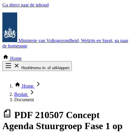
Ga direct naar de inhoud
Ministerie van Volksgezondheid, Welzijn en Sport
, ga naar
de homepage
Home
Hoofdmenu in- of uitklappen
Zoek door alle publicaties
Thema COVID-19
Home
Bekijk per bestuursorgaan
Besluit
Document
PDF
210507 Concept
Agenda Stuurgroep Fase 1 op