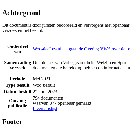
Achtergrond
Dit document is door juristen beoordeeld en vervolgens niet openbaa
verzoek en het besluit:
Onderdeel
Woo-deelbesluit aangaande Overleg VWS over de p
van
Samenvatting
De minister van Volksgezondheid, Welzijn en Sport h
verzoek
documenten die betrekking hebben op informatie a
Periode
Mei 2021
Type besluit
Woo-besluit
Datum besluit
25 april 2023
794 documenten
Omvang
waarvan 377 openbaar gemaakt
publicatie
Inventarislijst
Footer