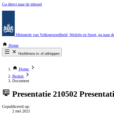
Ga direct naar de inhoud
Ministerie van Volksgezondheid, Welzijn en Sport
, ga naar 
Home
Hoofdmenu in- of uitklappen
Zoek door alle publicaties
Thema COVID-19
Home
Bekijk per bestuursorgaan
Besluit
Document
Presentatie
210502 Presentat
Gepubliceerd op:
2 mei 2021