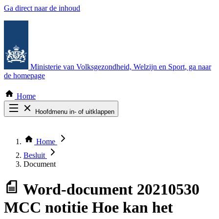
Ga direct naar de inhoud
Ministerie van Volksgezondheid, Welzijn en Sport
, ga naar
de homepage
Home
Hoofdmenu in- of uitklappen
Zoek door alle publicaties
Thema COVID-19
Home
Bekijk per bestuursorgaan
Besluit
Document
Word-document
20210530
MCC notitie Hoe kan het