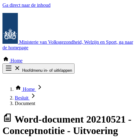
Ga direct naar de inhoud
Ministerie van Volksgezondheid, Welzijn en Sport
, ga naar
de homepage
Home
Hoofdmenu in- of uitklappen
Zoek door alle publicaties
Thema COVID-19
Home
Bekijk per bestuursorgaan
Besluit
Document
Word-document
20210521 -
Conceptnotitie - Uitvoering