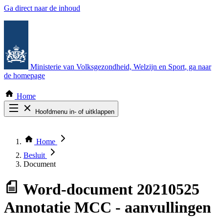
Ga direct naar de inhoud
Ministerie van Volksgezondheid, Welzijn en Sport
, ga naar
de homepage
Home
Hoofdmenu in- of uitklappen
Zoek door alle publicaties
Thema COVID-19
Home
Bekijk per bestuursorgaan
Besluit
Document
Word-document
20210525
Annotatie MCC - aanvullingen