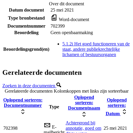
Over dit document
Datum document
25 mei 2021
Type bronbestand
Word-document
Documentnummer
702399
Beoordeling
Geen openbaarmaking
5.1.2i Het goed functioneren van de
Beoordelingsgrond(en)
staat, andere publiekrechtelijke
lichamen of bestuursorganen
Gerelateerde documenten
Zoeken in deze documenten
Gerelateerde documenten
Kolomkoppen met links zijn sorteerbaar
Oplopend
Oplopend sorteren:
Oplopend
sorteren:
Documentnummer
sorteren:
Type
Documentnaam
Datum
Achtergrond bij
E-
702398
annotatie, goed om
25 mei 2021
mailbericht