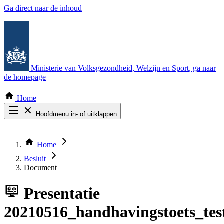
Ga direct naar de inhoud
Ministerie van Volksgezondheid, Welzijn en Sport
, ga naar
de homepage
Home
Hoofdmenu in- of uitklappen
Zoek door alle publicaties
Thema COVID-19
Home
Bekijk per bestuursorgaan
Besluit
Document
Presentatie
20210516_handhavingstoets_tes