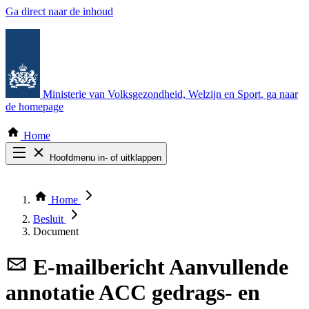
Ga direct naar de inhoud
Ministerie van Volksgezondheid, Welzijn en Sport
, ga naar
de homepage
Home
Hoofdmenu in- of uitklappen
Zoek door alle publicaties
Thema COVID-19
Home
Bekijk per bestuursorgaan
Besluit
Document
E-mailbericht
Aanvullende
annotatie ACC gedrags- en