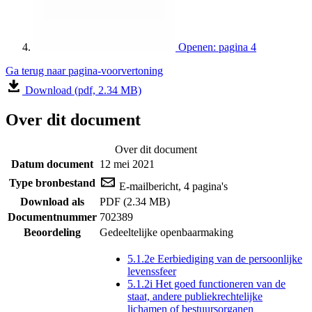
Openen: pagina 4
Ga terug naar pagina-voorvertoning
Download (pdf, 2.34 MB)
Over dit document
Over dit document
Datum document
12 mei 2021
Type bronbestand
E-mailbericht, 4 pagina's
Download als
PDF (2.34 MB)
Documentnummer
702389
Beoordeling
Gedeeltelijke openbaarmaking
5.1.2e Eerbiediging van de persoonlijke
levenssfeer
5.1.2i Het goed functioneren van de
staat, andere publiekrechtelijke
lichamen of bestuursorganen