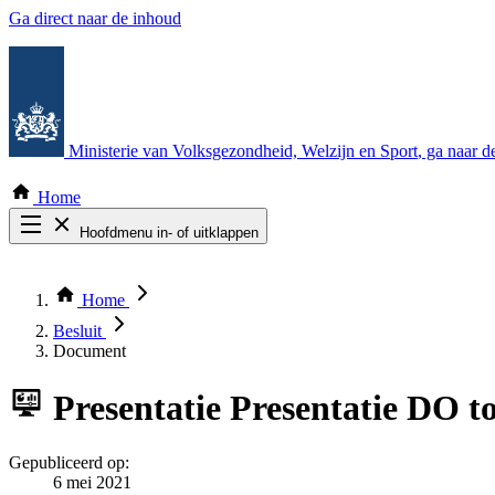
Ga direct naar de inhoud
Ministerie van Volksgezondheid, Welzijn en Sport
, ga naar 
Home
Hoofdmenu in- of uitklappen
Zoek door alle publicaties
Thema COVID-19
Home
Bekijk per bestuursorgaan
Besluit
Document
Presentatie
Presentatie DO to
Gepubliceerd op:
6 mei 2021