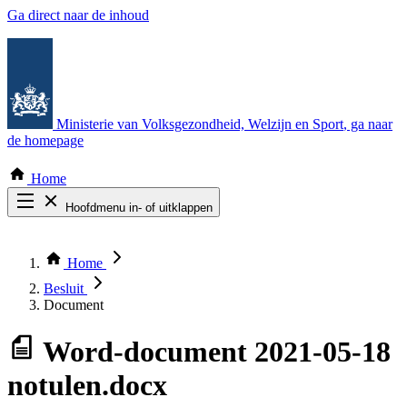
Ga direct naar de inhoud
Ministerie van Volksgezondheid, Welzijn en Sport
, ga naar
de homepage
Home
Hoofdmenu in- of uitklappen
Zoek door alle publicaties
Thema COVID-19
Home
Bekijk per bestuursorgaan
Besluit
Document
Word-document
2021-05-18
notulen.docx