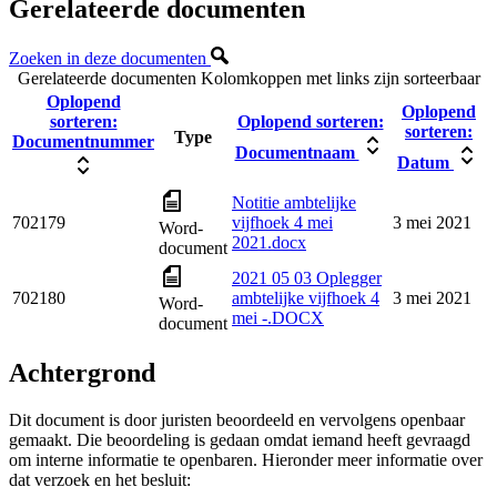
Gerelateerde documenten
Zoeken in deze documenten
Gerelateerde documenten
Kolomkoppen met links zijn sorteerbaar
Oplopend
Oplopend
sorteren:
Oplopend sorteren:
sorteren:
Type
Documentnummer
Documentnaam
Datum
Notitie ambtelijke
702179
vijfhoek 4 mei
3 mei 2021
Word-
2021.docx
document
2021 05 03 Oplegger
702180
ambtelijke vijfhoek 4
3 mei 2021
Word-
mei -.DOCX
document
Achtergrond
Dit document is door juristen beoordeeld en vervolgens openbaar
gemaakt. Die beoordeling is gedaan omdat iemand heeft gevraagd
om interne informatie te openbaren. Hieronder meer informatie over
dat verzoek en het besluit: