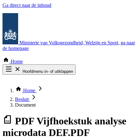
Ga direct naar de inhoud
Ministerie van Volksgezondheid, Welzijn en Sport
, ga naar
de homepage
Home
Hoofdmenu in- of uitklappen
Zoek door alle publicaties
Thema COVID-19
Home
Bekijk per bestuursorgaan
Besluit
Document
PDF
Vijfhoekstuk analyse
microdata DEF.PDF