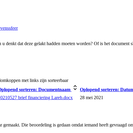
evenssfeer
 u denkt dat deze gelakt hadden moeten worden? Of is het document s
omkoppen met links zijn sorteerbaar
Oplopend sorteren:
Documentnaam
Oplopend sorteren:
Datu
0210527 brief financiering Lareb.docx
28 mei 2021
ar gemaakt. Die beoordeling is gedaan omdat iemand heeft gevraagd om 