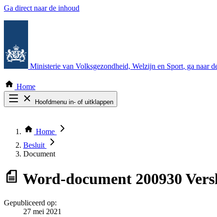
Ga direct naar de inhoud
Ministerie van Volksgezondheid, Welzijn en Sport
, ga naar 
Home
Hoofdmenu in- of uitklappen
Zoek door alle publicaties
Thema COVID-19
Home
Bekijk per bestuursorgaan
Besluit
Document
Word-document
200930 Vers
Gepubliceerd op:
27 mei 2021