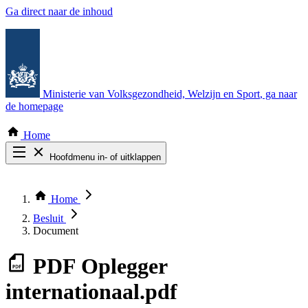
Ga direct naar de inhoud
Ministerie van Volksgezondheid, Welzijn en Sport
, ga naar
de homepage
Home
Hoofdmenu in- of uitklappen
Zoek door alle publicaties
Thema COVID-19
Home
Bekijk per bestuursorgaan
Besluit
Document
PDF
Oplegger
internationaal.pdf