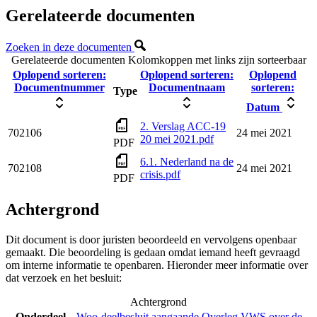
Gerelateerde documenten
Zoeken in deze documenten
Gerelateerde documenten
Kolomkoppen met links zijn sorteerbaar
Oplopend sorteren:
Oplopend sorteren:
Oplopend
Documentnummer
Documentnaam
sorteren:
Type
Datum
2. Verslag ACC-19
702106
24 mei 2021
20 mei 2021.pdf
PDF
6.1. Nederland na de
702108
24 mei 2021
crisis.pdf
PDF
Achtergrond
Dit document is door juristen beoordeeld en vervolgens openbaar
gemaakt. Die beoordeling is gedaan omdat iemand heeft gevraagd
om interne informatie te openbaren. Hieronder meer informatie over
dat verzoek en het besluit:
Achtergrond
Onderdeel
Woo-deelbesluit aangaande Overleg VWS over de