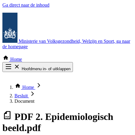
Ga direct naar de inhoud
Ministerie van Volksgezondheid, Welzijn en Sport
, ga naar
de homepage
Home
Hoofdmenu in- of uitklappen
Zoek door alle publicaties
Thema COVID-19
Home
Bekijk per bestuursorgaan
Besluit
Document
PDF
2. Epidemiologisch
beeld.pdf