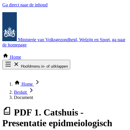
Ga direct naar de inhoud
Ministerie van Volksgezondheid, Welzijn en Sport
, ga naar
de homepage
Home
Hoofdmenu in- of uitklappen
Zoek door alle publicaties
Thema COVID-19
Home
Bekijk per bestuursorgaan
Besluit
Document
PDF
1. Catshuis -
Presentatie epidmeiologisch