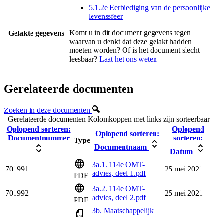
5.1.2e Eerbiediging van de persoonlijke
levenssfeer
Komt u in dit document gegevens tegen
Gelakte gegevens
waarvan u denkt dat deze gelakt hadden
moeten worden? Of is het document slecht
leesbaar?
Laat het ons weten
Gerelateerde documenten
Zoeken in deze documenten
Gerelateerde documenten
Kolomkoppen met links zijn sorteerbaar
Oplopend sorteren:
Oplopend
Oplopend sorteren:
Documentnummer
sorteren:
Type
Documentnaam
Datum
3a.1. 114e OMT-
701991
25 mei 2021
advies, deel 1.pdf
PDF
3a.2. 114e OMT-
701992
25 mei 2021
advies, deel 2.pdf
PDF
3b. Maatschappelijk