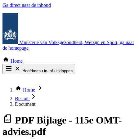
Ga direct naar de inhoud
Ministerie van Volksgezondheid, Welzijn en Sport
, ga naar
de homepage
Home
Hoofdmenu in- of uitklappen
Zoek door alle publicaties
Thema COVID-19
Home
Bekijk per bestuursorgaan
Besluit
Document
PDF
Bijlage - 115e OMT-
advies.pdf