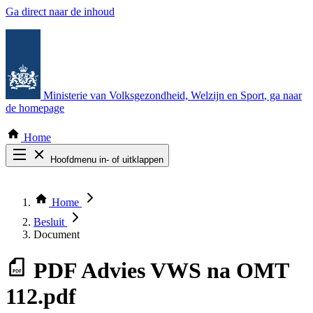
Ga direct naar de inhoud
Ministerie van Volksgezondheid, Welzijn en Sport
, ga naar
de homepage
Home
Hoofdmenu in- of uitklappen
Zoek door alle publicaties
Thema COVID-19
Home
Bekijk per bestuursorgaan
Besluit
Document
PDF
Advies VWS na OMT
112.pdf