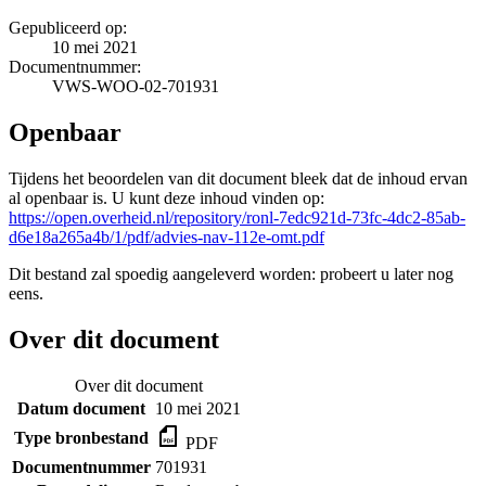
Gepubliceerd op:
10 mei 2021
Documentnummer:
VWS-WOO-02-701931
Openbaar
Tijdens het beoordelen van dit document bleek dat de inhoud ervan
al openbaar is. U kunt deze inhoud vinden op:
https://open.overheid.nl/repository/ronl-7edc921d-73fc-4dc2-85ab-
d6e18a265a4b/1/pdf/advies-nav-112e-omt.pdf
Dit bestand zal spoedig aangeleverd worden: probeert u later nog
eens.
Over dit document
Over dit document
Datum document
10 mei 2021
Type bronbestand
PDF
Documentnummer
701931