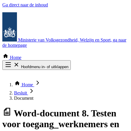
Ga direct naar de inhoud
Ministerie van Volksgezondheid, Welzijn en Sport
, ga naar
de homepage
Home
Hoofdmenu in- of uitklappen
Zoek door alle publicaties
Thema COVID-19
Home
Bekijk per bestuursorgaan
Besluit
Document
Word-document
8. Testen
voor toegang_werknemers en