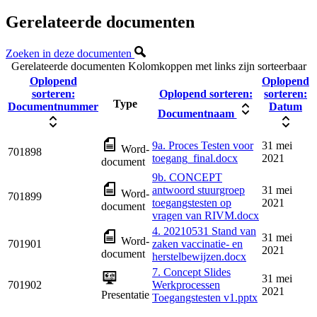
Gerelateerde documenten
Zoeken in deze documenten
Gerelateerde documenten
Kolomkoppen met links zijn sorteerbaar
Oplopend
Oplopend
sorteren:
Oplopend sorteren:
sorteren:
Type
Documentnummer
Datum
Documentnaam
9a. Proces Testen voor
31 mei
Word-
701898
toegang_final.docx
2021
document
9b. CONCEPT
antwoord stuurgroep
31 mei
Word-
701899
toegangstesten op
2021
document
vragen van RIVM.docx
4. 20210531 Stand van
31 mei
Word-
701901
zaken vaccinatie- en
2021
document
herstelbewijzen.docx
7. Concept Slides
31 mei
701902
Werkprocessen
2021
Presentatie
Toegangstesten v1.pptx