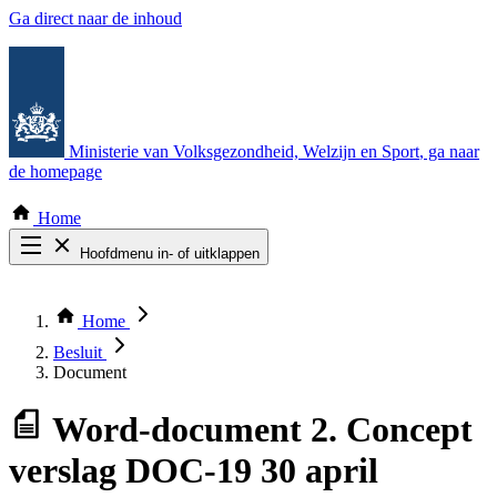
Ga direct naar de inhoud
Ministerie van Volksgezondheid, Welzijn en Sport
, ga naar
de homepage
Home
Hoofdmenu in- of uitklappen
Zoek door alle publicaties
Thema COVID-19
Home
Bekijk per bestuursorgaan
Besluit
Document
Word-document
2. Concept
verslag DOC-19 30 april