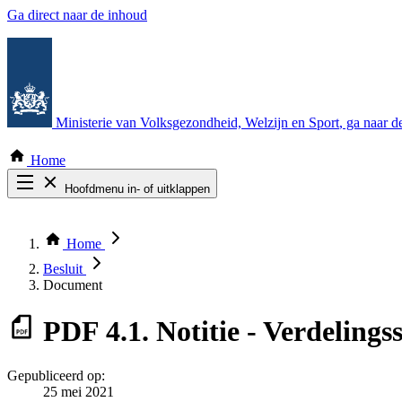
Ga direct naar de inhoud
Ministerie van Volksgezondheid, Welzijn en Sport
, ga naar 
Home
Hoofdmenu in- of uitklappen
Zoek door alle publicaties
Thema COVID-19
Home
Bekijk per bestuursorgaan
Besluit
Document
PDF
4.1. Notitie - Verdeling
Gepubliceerd op:
25 mei 2021