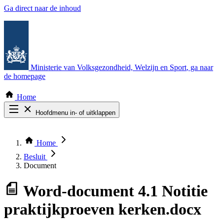
Ga direct naar de inhoud
Ministerie van Volksgezondheid, Welzijn en Sport
, ga naar
de homepage
Home
Hoofdmenu in- of uitklappen
Zoek door alle publicaties
Thema COVID-19
Home
Bekijk per bestuursorgaan
Besluit
Document
Word-document
4.1 Notitie
praktijkproeven kerken.docx