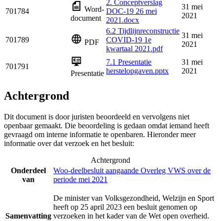
2. Conceptverslag
31 mei
Word-
701784
DOC-19 26 mei
2021
document
2021.docx
6.2 Tijdlijnreconstructie
31 mei
701789
COVID-19 1e
PDF
2021
kwartaal 2021.pdf
7.1 Presentatie
31 mei
701791
herstelopgaven.pptx
2021
Presentatie
Achtergrond
Dit document is door juristen beoordeeld en vervolgens niet
openbaar gemaakt. Die beoordeling is gedaan omdat iemand heeft
gevraagd om interne informatie te openbaren. Hieronder meer
informatie over dat verzoek en het besluit:
Achtergrond
Onderdeel
Woo-deelbesluit aangaande Overleg VWS over de
van
periode mei 2021
De minister van Volksgezondheid, Welzijn en Sport
heeft op 25 april 2023 een besluit genomen op
Samenvatting
verzoeken in het kader van de Wet open overheid.