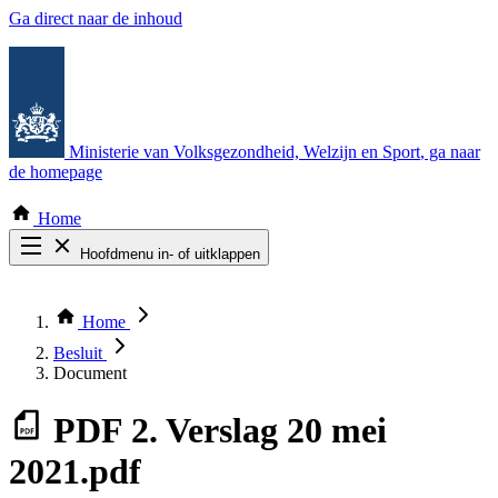
Ga direct naar de inhoud
Ministerie van Volksgezondheid, Welzijn en Sport
, ga naar
de homepage
Home
Hoofdmenu in- of uitklappen
Zoek door alle publicaties
Thema COVID-19
Home
Bekijk per bestuursorgaan
Besluit
Document
PDF
2. Verslag 20 mei
2021.pdf