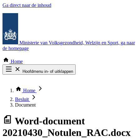
Ga direct naar de inhoud
Ministerie van Volksgezondheid, Welzijn en Sport
, ga naar
de homepage
Home
Hoofdmenu in- of uitklappen
Zoek door alle publicaties
Thema COVID-19
Home
Bekijk per bestuursorgaan
Besluit
Document
Word-document
20210430_Notulen_RAC.docx