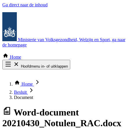
Ga direct naar de inhoud
Ministerie van Volksgezondheid, Welzijn en Sport
, ga naar
de homepage
Home
Hoofdmenu in- of uitklappen
Zoek door alle publicaties
Thema COVID-19
Home
Bekijk per bestuursorgaan
Besluit
Document
Word-document
20210430_Notulen_RAC.docx