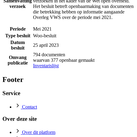
Samenvatting
verzoeken in het kader van de Wet open overheid.
verzoek
Het besluit betreft openbaarmaking van documenten
die betrekking hebben op informatie aangaande
Overleg VWS over de periode mei 2021.
Periode
Mei 2021
Type besluit
Woo-besluit
Datum
25 april 2023
besluit
794 documenten
Omvang
waarvan 377 openbaar gemaakt
publicatie
Inventarislijst
Footer
Service
Contact
Over deze site
Over dit platform