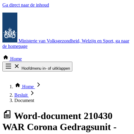
Ga direct naar de inhoud
Ministerie van Volksgezondheid, Welzijn en Sport
, ga naar
de homepage
Home
Hoofdmenu in- of uitklappen
Zoek door alle publicaties
Thema COVID-19
Home
Bekijk per bestuursorgaan
Besluit
Document
Word-document
210430
WAR Corona Gedragsunit -