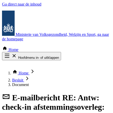
Ga direct naar de inhoud
Ministerie van Volksgezondheid, Welzijn en Sport
, ga naar
de homepage
Home
Hoofdmenu in- of uitklappen
Zoek door alle publicaties
Thema COVID-19
Home
Bekijk per bestuursorgaan
Besluit
Document
E-mailbericht
RE: Antw:
check-in afstemmingsoverleg: