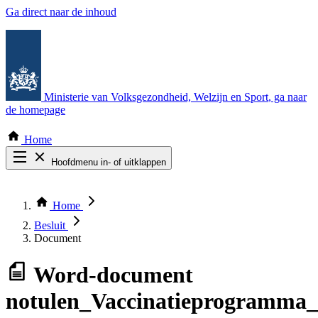
Ga direct naar de inhoud
Ministerie van Volksgezondheid, Welzijn en Sport
, ga naar
de homepage
Home
Hoofdmenu in- of uitklappen
Zoek door alle publicaties
Thema COVID-19
Home
Bekijk per bestuursorgaan
Besluit
Document
Word-document
notulen_Vaccinatieprogramma_