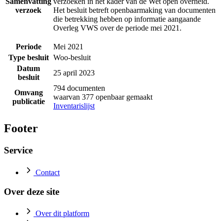
Samenvatting
verzoeken in het kader van de Wet open overheid.
verzoek
Het besluit betreft openbaarmaking van documenten
die betrekking hebben op informatie aangaande
Overleg VWS over de periode mei 2021.
Periode
Mei 2021
Type besluit
Woo-besluit
Datum
25 april 2023
besluit
794 documenten
Omvang
waarvan 377 openbaar gemaakt
publicatie
Inventarislijst
Footer
Service
Contact
Over deze site
Over dit platform