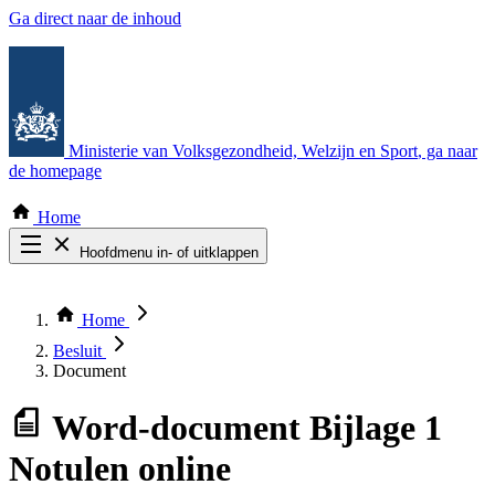
Ga direct naar de inhoud
Ministerie van Volksgezondheid, Welzijn en Sport
, ga naar
de homepage
Home
Hoofdmenu in- of uitklappen
Zoek door alle publicaties
Thema COVID-19
Home
Bekijk per bestuursorgaan
Besluit
Document
Word-document
Bijlage 1
Notulen online