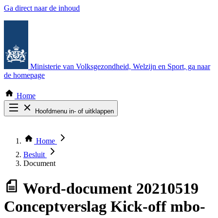
Ga direct naar de inhoud
Ministerie van Volksgezondheid, Welzijn en Sport
, ga naar
de homepage
Home
Hoofdmenu in- of uitklappen
Zoek door alle publicaties
Thema COVID-19
Home
Bekijk per bestuursorgaan
Besluit
Document
Word-document
20210519
Conceptverslag Kick-off mbo-