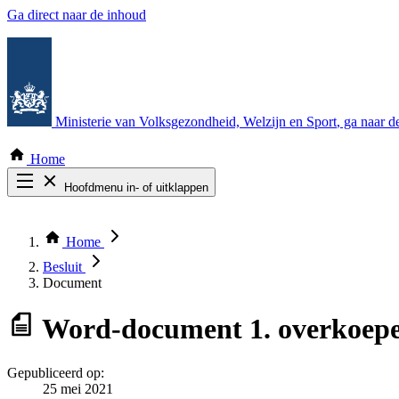
Ga direct naar de inhoud
Ministerie van Volksgezondheid, Welzijn en Sport
, ga naar 
Home
Hoofdmenu in- of uitklappen
Zoek door alle publicaties
Thema COVID-19
Home
Bekijk per bestuursorgaan
Besluit
Document
Word-document
1. overkoepe
Gepubliceerd op:
25 mei 2021