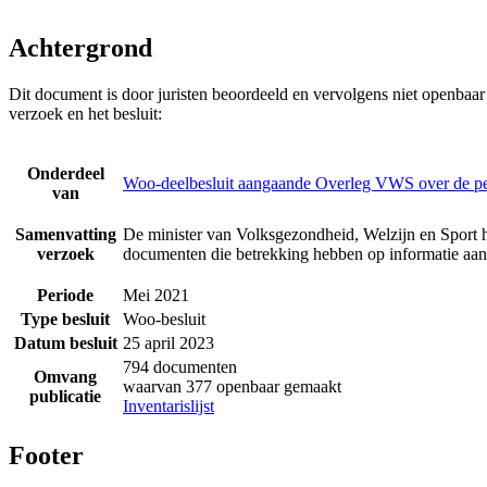
Achtergrond
Dit document is door juristen beoordeeld en vervolgens niet openbaa
verzoek en het besluit:
Onderdeel
Woo-deelbesluit aangaande Overleg VWS over de p
van
Samenvatting
De minister van Volksgezondheid, Welzijn en Sport h
verzoek
documenten die betrekking hebben op informatie a
Periode
Mei 2021
Type besluit
Woo-besluit
Datum besluit
25 april 2023
794 documenten
Omvang
waarvan 377 openbaar gemaakt
publicatie
Inventarislijst
Footer