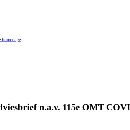
de homepage
viesbrief n.a.v. 115e OMT COV