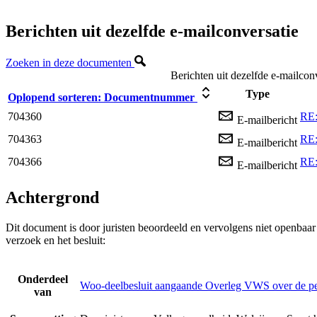
Berichten uit dezelfde e-mailconversatie
Zoeken in deze documenten
Berichten uit dezelfde e-mailcon
Type
Oplopend sorteren:
Documentnummer
704360
RE:
E-mailbericht
704363
RE:
E-mailbericht
704366
RE:
E-mailbericht
Achtergrond
Dit document is door juristen beoordeeld en vervolgens niet openbaa
verzoek en het besluit:
Onderdeel
Woo-deelbesluit aangaande Overleg VWS over de p
van