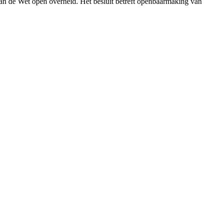
an de Wet open overheid. Het besluit betreft openbaarmaking van