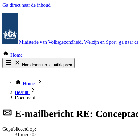
Ga direct naar de inhoud
Ministerie van Volksgezondheid, Welzijn en Sport
, ga naar 
Home
Hoofdmenu in- of uitklappen
Zoek door alle publicaties
Thema COVID-19
Home
Bekijk per bestuursorgaan
Besluit
Document
E-mailbericht
RE: Conceptad
Gepubliceerd op:
31 mei 2021