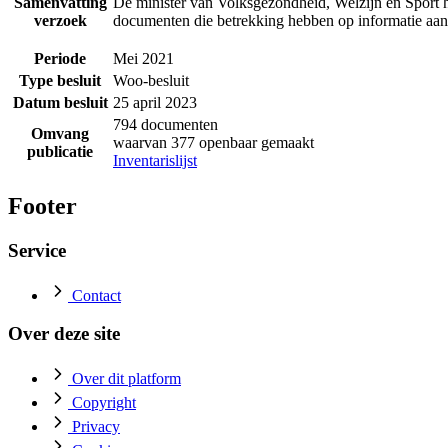
Samenvatting
De minister van Volksgezondheid, Welzijn en Sport h
verzoek
documenten die betrekking hebben op informatie a
Periode
Mei 2021
Type besluit
Woo-besluit
Datum besluit
25 april 2023
794 documenten
Omvang
waarvan 377 openbaar gemaakt
publicatie
Inventarislijst
Footer
Service
Contact
Over deze site
Over dit platform
Copyright
Privacy