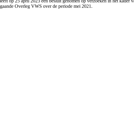
eeft op 25 april 2023 een besluit genomen op verzoeken in het kader v
angaande Overleg VWS over de periode mei 2021.