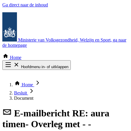
Ga direct naar de inhoud
Ministerie van Volksgezondheid, Welzijn en Sport
, ga naar
de homepage
Home
Hoofdmenu in- of uitklappen
Zoek door alle publicaties
Thema COVID-19
Home
Bekijk per bestuursorgaan
Besluit
Document
E-mailbericht
RE: aura
timen- Overleg met - -