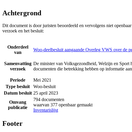
Achtergrond
Dit document is door juristen beoordeeld en vervolgens niet openbaa
verzoek en het besluit:
Onderdeel
Woo-deelbesluit aangaande Overleg VWS over de p
van
Samenvatting
De minister van Volksgezondheid, Welzijn en Sport h
verzoek
documenten die betrekking hebben op informatie a
Periode
Mei 2021
Type besluit
Woo-besluit
Datum besluit
25 april 2023
794 documenten
Omvang
waarvan 377 openbaar gemaakt
publicatie
Inventarislijst
Footer