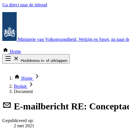
Ga direct naar de inhoud
Ministerie van Volksgezondheid, Welzijn en Sport
, ga naar 
Home
Hoofdmenu in- of uitklappen
Zoek door alle publicaties
Thema COVID-19
Home
Bekijk per bestuursorgaan
Besluit
Document
E-mailbericht
RE: Concepta
Gepubliceerd op:
2 mei 2021