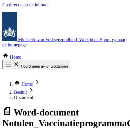
Ga direct naar de inhoud
Ministerie van Volksgezondheid, Welzijn en Sport
, ga naar
de homepage
Home
Hoofdmenu in- of uitklappen
Zoek door alle publicaties
Thema COVID-19
Home
Bekijk per bestuursorgaan
Besluit
Document
Word-document
Notulen_Vaccinatieprogramma