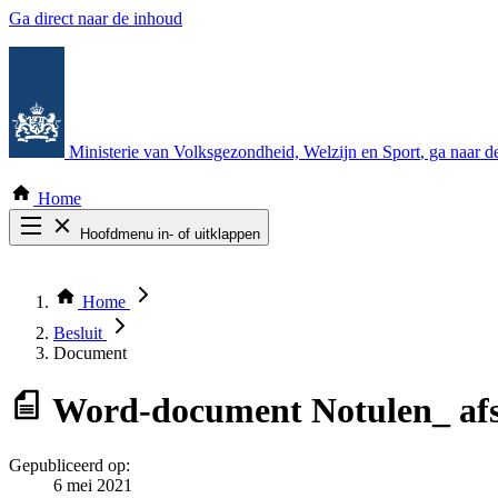
Ga direct naar de inhoud
Ministerie van Volksgezondheid, Welzijn en Sport
, ga naar 
Home
Hoofdmenu in- of uitklappen
Zoek door alle publicaties
Thema COVID-19
Home
Bekijk per bestuursorgaan
Besluit
Document
Word-document
Notulen_ af
Gepubliceerd op:
6 mei 2021