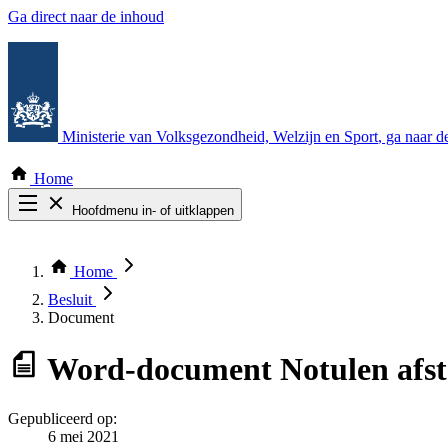
Ga direct naar de inhoud
Ministerie van Volksgezondheid, Welzijn en Sport
, ga naar 
Home
Hoofdmenu in- of uitklappen
Zoek door alle publicaties
Thema COVID-19
Home
Bekijk per bestuursorgaan
Besluit
Document
Word-document
Notulen afs
Gepubliceerd op:
6 mei 2021