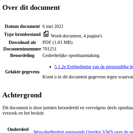
Over dit document
Datum document
6 mei 2021
Type bronbestand
Word-document, 4 pagina's
Download als
PDF (1.83 MB)
Documentnummer
701251
Beoordeling
Gedeeltelijke openbaarmaking
5.1.2e Eerbiediging van de persoonlijke l
Gelakte gegevens
Komt u in dit document gegevens tegen waarvan
Achtergrond
Dit document is door juristen beoordeeld en vervolgens deels openba
verzoek en het besluit:
Onderdeel
Woo-deelbesluit aangaande Overleg VWS over de p