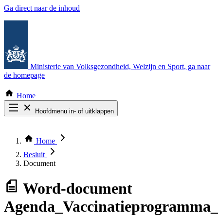
Ga direct naar de inhoud
Ministerie van Volksgezondheid, Welzijn en Sport
, ga naar
de homepage
Home
Hoofdmenu in- of uitklappen
Zoek door alle publicaties
Thema COVID-19
Home
Bekijk per bestuursorgaan
Besluit
Document
Word-document
Agenda_Vaccinatieprogramma_