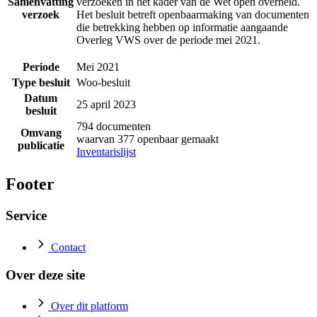
Samenvatting
verzoeken in het kader van de Wet open overheid.
verzoek
Het besluit betreft openbaarmaking van documenten
die betrekking hebben op informatie aangaande
Overleg VWS over de periode mei 2021.
Periode
Mei 2021
Type besluit
Woo-besluit
Datum
25 april 2023
besluit
794 documenten
Omvang
waarvan 377 openbaar gemaakt
publicatie
Inventarislijst
Footer
Service
Contact
Over deze site
Over dit platform