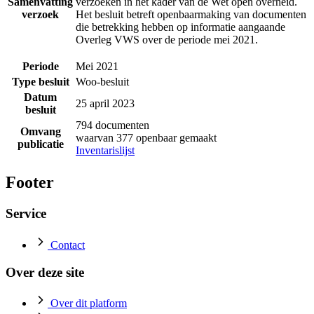
Samenvatting
verzoeken in het kader van de Wet open overheid.
verzoek
Het besluit betreft openbaarmaking van documenten
die betrekking hebben op informatie aangaande
Overleg VWS over de periode mei 2021.
Periode
Mei 2021
Type besluit
Woo-besluit
Datum
25 april 2023
besluit
794 documenten
Omvang
waarvan 377 openbaar gemaakt
publicatie
Inventarislijst
Footer
Service
Contact
Over deze site
Over dit platform