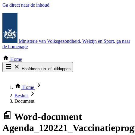
Ga direct naar de inhoud
Ministerie van Volksgezondheid, Welzijn en Sport
, ga naar
de homepage
Home
Hoofdmenu in- of uitklappen
Zoek door alle publicaties
Thema COVID-19
Home
Bekijk per bestuursorgaan
Besluit
Document
Word-document
Agenda_120221_Vaccinatiepro