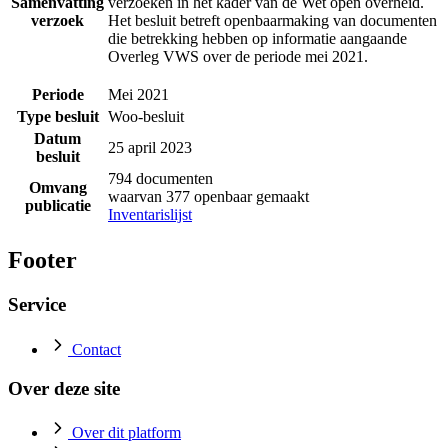
Samenvatting
verzoeken in het kader van de Wet open overheid.
verzoek
Het besluit betreft openbaarmaking van documenten
die betrekking hebben op informatie aangaande
Overleg VWS over de periode mei 2021.
Periode
Mei 2021
Type besluit
Woo-besluit
Datum
25 april 2023
besluit
794 documenten
Omvang
waarvan 377 openbaar gemaakt
publicatie
Inventarislijst
Footer
Service
Contact
Over deze site
Over dit platform