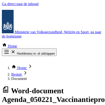
Ga direct naar de inhoud
Ministerie van Volksgezondheid, Welzijn en Sport
, ga naar
de homepage
Home
Hoofdmenu in- of uitklappen
Zoek door alle publicaties
Thema COVID-19
Home
Bekijk per bestuursorgaan
Besluit
Document
Word-document
Agenda_050221_Vaccinantiepr