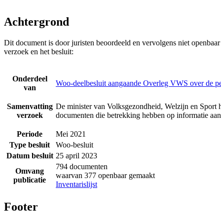
Achtergrond
Dit document is door juristen beoordeeld en vervolgens niet openbaa
verzoek en het besluit:
Onderdeel
Woo-deelbesluit aangaande Overleg VWS over de p
van
Samenvatting
De minister van Volksgezondheid, Welzijn en Sport h
verzoek
documenten die betrekking hebben op informatie a
Periode
Mei 2021
Type besluit
Woo-besluit
Datum besluit
25 april 2023
794 documenten
Omvang
waarvan 377 openbaar gemaakt
publicatie
Inventarislijst
Footer