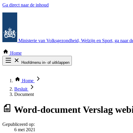
Ga direct naar de inhoud
Ministerie van Volksgezondheid, Welzijn en Sport
, ga naar 
Home
Hoofdmenu in- of uitklappen
Zoek door alle publicaties
Thema COVID-19
Home
Bekijk per bestuursorgaan
Besluit
Document
Word-document
Verslag web
Gepubliceerd op:
6 mei 2021