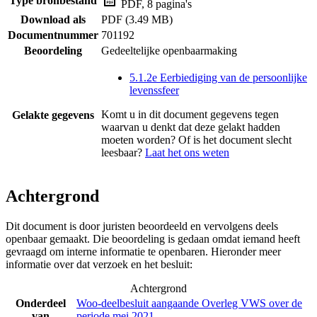
Type bronbestand
PDF, 8 pagina's
Download als
PDF (3.49 MB)
Documentnummer
701192
Beoordeling
Gedeeltelijke openbaarmaking
5.1.2e Eerbiediging van de persoonlijke
levenssfeer
Komt u in dit document gegevens tegen
Gelakte gegevens
waarvan u denkt dat deze gelakt hadden
moeten worden? Of is het document slecht
leesbaar?
Laat het ons weten
Achtergrond
Dit document is door juristen beoordeeld en vervolgens deels
openbaar gemaakt. Die beoordeling is gedaan omdat iemand heeft
gevraagd om interne informatie te openbaren. Hieronder meer
informatie over dat verzoek en het besluit:
Achtergrond
Onderdeel
Woo-deelbesluit aangaande Overleg VWS over de
van
periode mei 2021