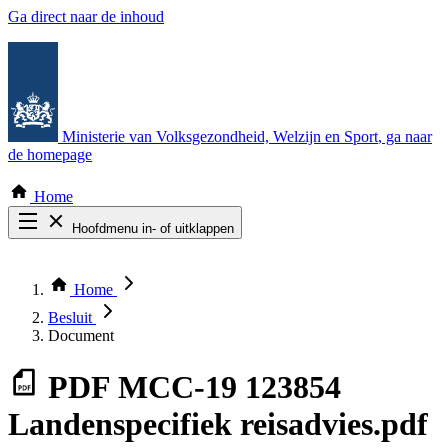
Ga direct naar de inhoud
Ministerie van Volksgezondheid, Welzijn en Sport
, ga naar
de homepage
Home
Hoofdmenu in- of uitklappen
Zoek door alle publicaties
Thema COVID-19
Home
Bekijk per bestuursorgaan
Besluit
Document
PDF
MCC-19 123854
Landenspecifiek reisadvies.pdf